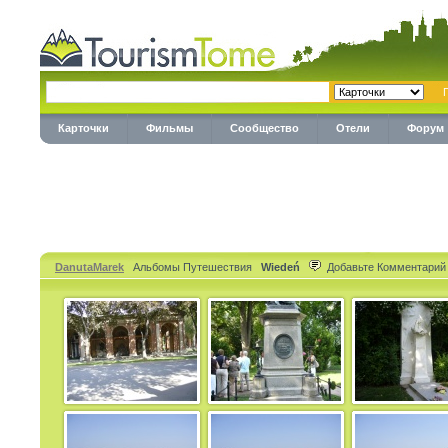
Карточки
Фильмы
Сообщество
Отели
Форум
DanutaMarek
Альбомы Путешествия
Wiedeń
Добавьте Комментарий