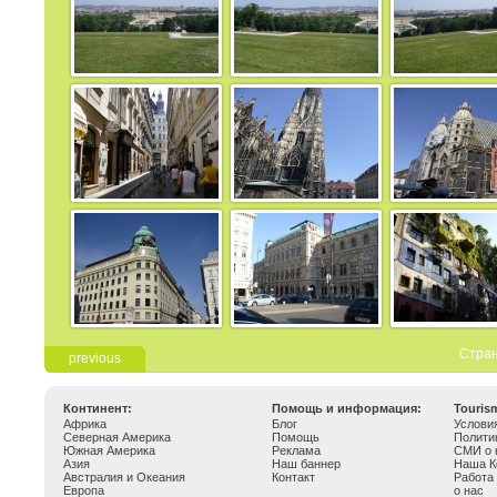
Стран
previous
Континент:
Помощь и информация:
Touris
Африка
Блог
Услови
Северная Америка
Помощь
Полити
Южная Америка
Реклама
СМИ о 
Азия
Наш баннер
Наша К
Австралия и Океания
Контакт
Работа
Европа
о нас