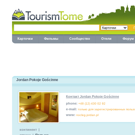
Карточки
Фильмы
Сообщество
Отели
Форум
Jordan Pokoje Gościnne
Контакт Jordan Pokoje Gościnne
phone:
+48 (12) 430 02 92
e-mail:
только для зарегистрированных польз
www:
nocleg.jordan.pl
континент |