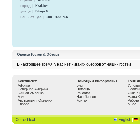
страна |
Польша
город |
Kraków
улица |
Długa 9
цены от - до |
100 - 400 PLN
Оценка Гостей & Обзоры
В настоящее время, у нас нет никаких обзоров от наших гостей
Континент:
Помощь и информация:
Touris
Африка
Блог
Услови
Северная Америка
Помощь
Полити
Южная Америка
Реклама
СМИ о 
Азия
Наш баннер
Наша К
Австралия и Океания
Контакт
Работа
Европа
о нас
Correct text
English
|