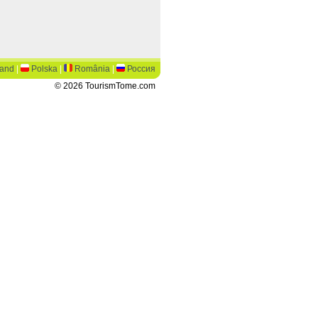
land
|
Polska
|
România
|
Россия
© 2026 TourismTome.com