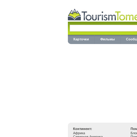
Карточки
Фильмы
Сообщ
Континент:
Пом
Африка
Бло
Северная Америка
По