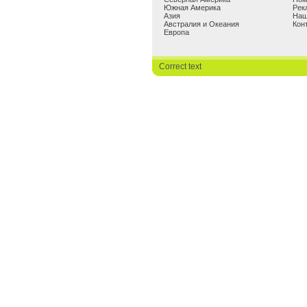
Южная Америка
Рек
Азия
Наш
Австралия и Океания
Кон
Европа
Correct text