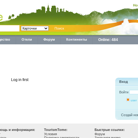
Но
ество
Отели
Форум
Континенты
Online: 484
Log in first
Вход
Войти
user
Создай но
ощь и информация:
TourismTome:
Быстрые ссылки:
г
Условия
Форум
мощь
Политика секретности
Загрузите видео