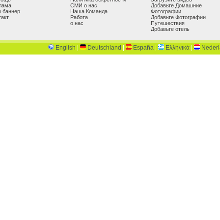
лама
СМИ о нас
Добавьте Домашние
 баннер
Наша Команда
Фотографии
такт
Работа
Добавьте Фотографии
о нас
Путешествия
Добавьте отель
English
|
Deutschland
|
España
|
Ελληνικά
|
Neder