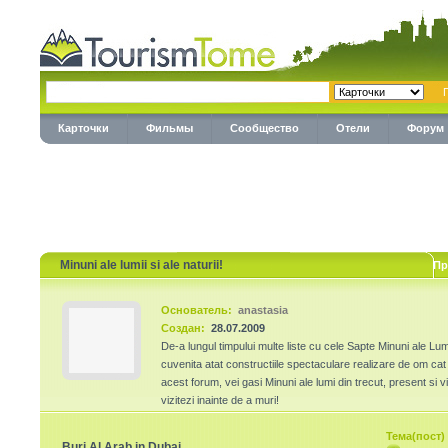
Карточки
Фильмы
Сообщество
Отели
Форум
Minuni ale lumii si ale naturii!
Пр
Основатель:
anastasia
Создан:
28.07.2009
De-a lungul timpului multe liste cu cele Sapte Minuni ale Lumi
cuvenita atat constructiile spectaculare realizare de om cat s
acest forum, vei gasi Minuni ale lumi din trecut, present si vi
vizitezi inainte de a muri!
Тема(пост)
Burj Al Arab in Dubai