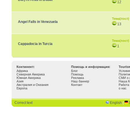
12
Тема(пост)
Angel Falls in Venezuela
13
Тема(пост)
Cappadocia in Turcia
1
Континент:
Помощь и информация:
Touris
Африка
Блог
Услови
Северная Америка
Помощь
Полити
Южная Америка
Реклама
СМИ о 
Азия
Наш баннер
Наша К
Австралия и Океания
Контакт
Работа
Европа
о нас
Correct text
English
|