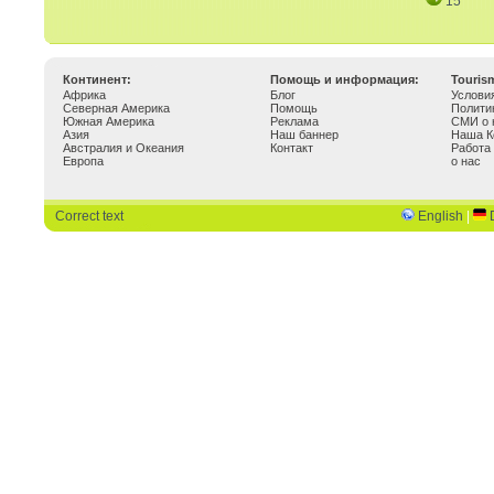
15
Континент:
Помощь и информация:
Touris
Африка
Блог
Услови
Северная Америка
Помощь
Полити
Южная Америка
Реклама
СМИ о 
Азия
Наш баннер
Наша К
Австралия и Океания
Контакт
Работа
Европа
о нас
Correct text
English
|