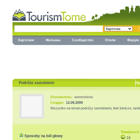
Карточки
Фильмы
Сообщество
Отели
Форум
Podróże samolotem
Пр
Основатель:
avemolesiu
Создан:
12.09.2009
Wszystko na temat podróży samolotami, linie lotnicze, tanie b
Тема(пост)
Sposoby na ból głowy
18