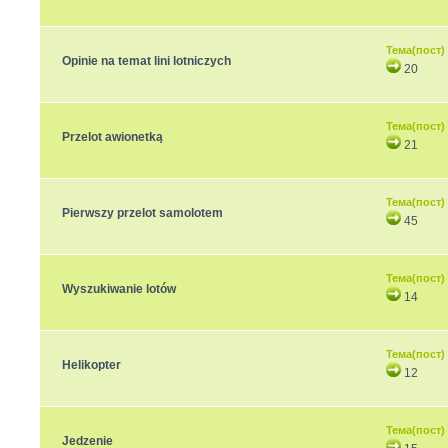
Тема(пост)
Opinie na temat lini lotniczych
20
Тема(пост)
Przelot awionetką
21
Тема(пост)
Pierwszy przelot samolotem
45
Тема(пост)
Wyszukiwanie lotów
14
Тема(пост)
Helikopter
12
Тема(пост)
Jedzenie