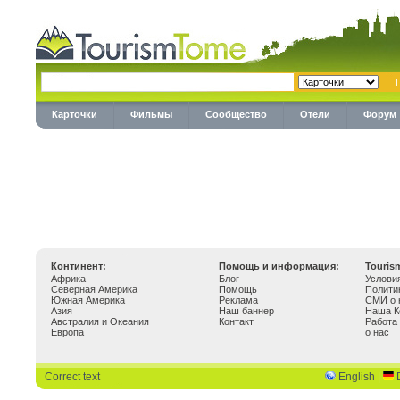
Карточки
Фильмы
Сообщество
Отели
Форум
Континент:
Помощь и информация:
Touris
Африка
Блог
Услови
Северная Америка
Помощь
Полити
Южная Америка
Реклама
СМИ о 
Азия
Наш баннер
Наша К
Австралия и Океания
Контакт
Работа
Европа
о нас
Correct text
English
|