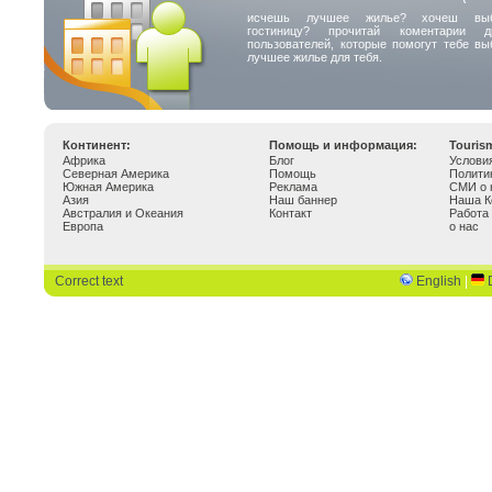
исчешь лучшее жилье? хочеш выб
гостиницу? прочитай коментарии др
пользователей, которые помогут тебе вы
лучшее жилье для тебя.
Континент:
Помощь и информация:
Touris
Африка
Блог
Услови
Северная Америка
Помощь
Полити
Южная Америка
Реклама
СМИ о 
Азия
Наш баннер
Наша К
Австралия и Океания
Контакт
Работа
Европа
о нас
Correct text
English
|