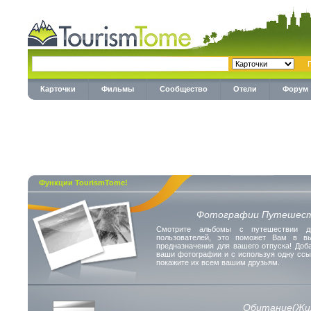
Карточки
Фильмы
Сообщество
Отели
Форум
Функции TourismTome!
Фотографии Путешес
Смотрите альбомы с путешествии др
пользователей, это поможет Вам в в
предназначения для вашего отпуска! Доба
ваши фотографии и с используя одну ссы
покажите их всем вашим друзьям.
Обитание(Жи