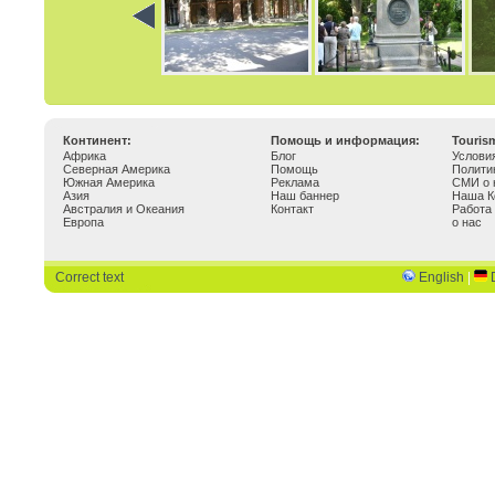
Континент:
Помощь и информация:
Touris
Африка
Блог
Услови
Северная Америка
Помощь
Полити
Южная Америка
Реклама
СМИ о 
Азия
Наш баннер
Наша К
Австралия и Океания
Контакт
Работа
Европа
о нас
Correct text
English
|