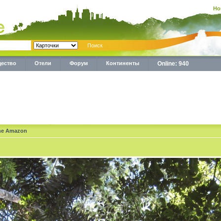
Но
ество
Отели
Форум
Континенты
Online: 940
the Amazon