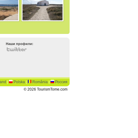
Наши профили:
land
|
Polska
|
România
|
Россия
© 2026 TourismTome.com