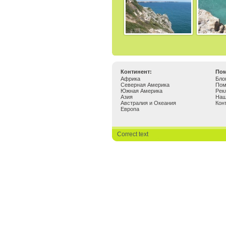
Континент:
Пом
Африка
Бло
Северная Америка
По
Южная Америка
Рек
Азия
Наш
Австралия и Океания
Кон
Европа
Correct text