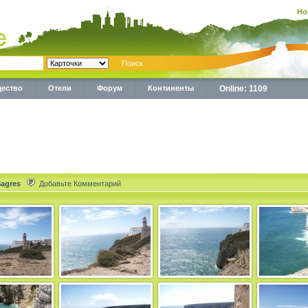
Но
ество
Отели
Форум
Континенты
Online: 1109
Sagres
Добавьте Комментарий