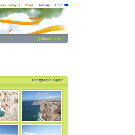
вый аккаунт
Вход
Помощь
Сайт:
Добавьте отель
Португалия
Sagres