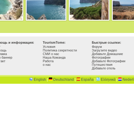
ощь и информация:
TourismTome:
Быстрые ссылки:
г
Условия
Форум
мощь
Политика секретности
Загрузите видео
лама
СМИ о нас
Добавьте Домашние
 баннер
Наша Команда
Фотографии
такт
Работа
Добавьте Фотографии
о нас
Путешествия
Добавьте отель
English
|
Deutschland
|
España
|
Ελληνικά
|
Neder