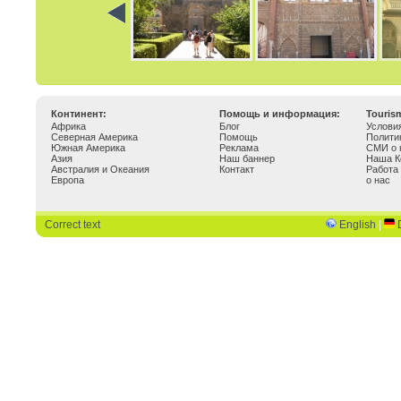
Континент:
Помощь и информация:
Touris
Африка
Блог
Услови
Северная Америка
Помощь
Полити
Южная Америка
Реклама
СМИ о 
Азия
Наш баннер
Наша К
Австралия и Океания
Контакт
Работа
Европа
о нас
Correct text
English
|