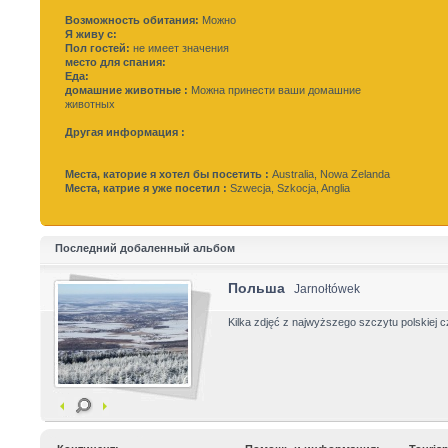
Возможность обитания:
Можно
Я живу с:
Пол гостей:
не имеет значения
место для спания:
Еда:
домашние животные :
Можна принести ваши домашние
животных
Другая информация :
Места, каторие я хотел бы посетить :
Australia, Nowa Zelanda
Места, катрие я уже посетил :
Szwecja, Szkocja, Anglia
Последний добаленный альбом
Польша
Jarnołtówek
Kilka zdjęć z najwyższego szczytu polskiej 