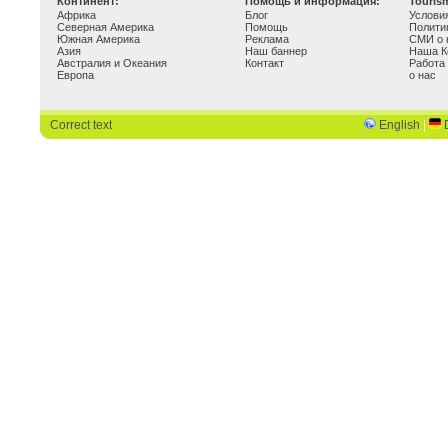
Континент:
Помощь и информация:
Touris
Африка
Блог
Услови
Северная Америка
Помощь
Полити
Южная Америка
Реклама
СМИ о 
Азия
Наш баннер
Наша К
Австралия и Океания
Контакт
Работа
Европа
о нас
Correct text
English
|