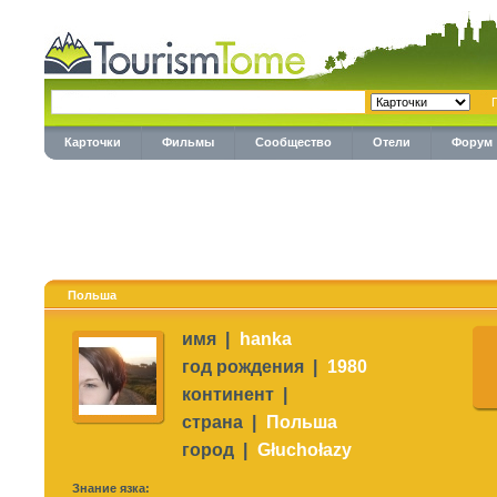
Карточки
Фильмы
Сообщество
Отели
Форум
Польша
имя |
hanka
год рождения |
1980
континент |
страна |
Польша
город |
Głuchołazy
Знание язка: