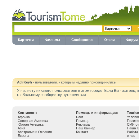
Карточки
Фильмы
Сообщество
Отели
Форум
Adi Keyh
- пользователи, к которым недавно присоединились
У нвс нету никакого пользователя в этом городе. Если Вы - житель,
глобальному сообществу путешествия.
Континент:
Помощь и информация:
Touris
Африка
Блог
Услови
Северная Америка
Помощь
Полити
Южная Америка
Реклама
СМИ о 
Азия
Наш баннер
Наша К
Австралия и Океания
Контакт
Работа
Европа
о нас